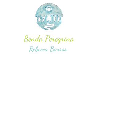
Senda Peregrina
Rebecca Barros