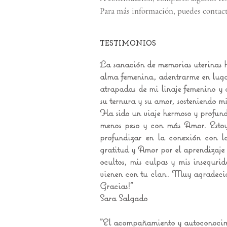
Para más información, puedes contac
TESTIMONIOS
La sanación de memorias uterinas h
alma femenina, adentrarme en lugar
atrapadas de mi linaje femenino y 
su ternura y su amor,
sosteniendo m
Ha sido un viaje hermoso y profund
menos peso y con más Amor.
Esto
profundizar en la conexión con 
gratitud y Amor por el aprendizaje
ocultos, mis culpas y mis insegur
vienen con tu clan.
Muy agradecida
Gracias!"
Sara Salgado
"El acompañamiento y autoconocimie