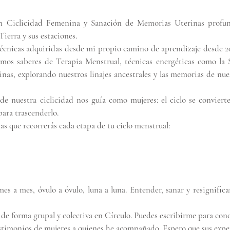
 Ciclicidad Femenina y Sanación de Memorias Uterinas profund
Tierra y sus estaciones.
cnicas adquiridas desde mi propio camino de aprendizaje desde 201
ramos saberes de Terapia Menstrual, técnicas energéticas como la
as, explorando nuestros linajes ancestrales y las memorias de nue
 nuestra ciclicidad nos guía como mujeres: el ciclo se convierte 
ara trascenderlo.
las que recorrerás cada etapa de tu ciclo menstrual:
a mes, óvulo a óvulo, luna a luna. Entender, sanar y resignifica
 de forma grupal y colectiva en Círculo. Puedes escribirme para cono
timonios de mujeres a quienes he acompañado. Espero que sus experi