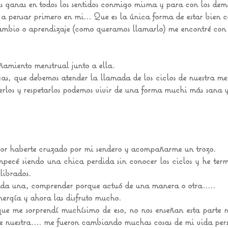
is ganas en todos los sentidos conmigo misma y para con los dem
a pensar primero en mi... Que es la única forma de estar bien c
ambio o aprendizaje (como queramos llamarlo) me encontré con 
miento menstrual junto a ella.
cas, que debemos atender la llamada de los ciclos de nuestra me
rlos y respetarlos podemos vivir de una forma muchi más sana 
or haberte cruzado por mi sendero y acompañarme un trozo.
mpecé siendo una chica perdida sin conocer los ciclos y he ter
librados.
ada una, comprender porque actuó de una manera o otra.....
ergía y ahora las disfruto mucho.
e me sorprendí muchísimo de eso, no nos enseñan esta parte 
 nuestra.... me fueron cambiando muchas cosas de mi vida per