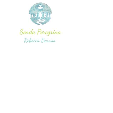
Senda Peregrina
Rebecca Barros