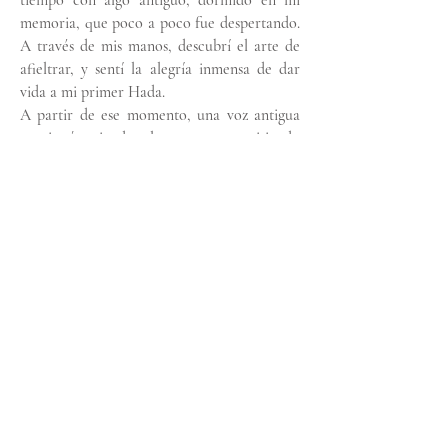
tiempo con algo antiguo, dormido en mi
memoria, que poco a poco fue despertando.
A través de mis manos, descubrí el arte de
afieltrar, y sentí la alegría inmensa de dar
vida a mi primer Hada.
A partir de ese momento, una voz antigua
continuó guiando el proceso, permitiendo
que la expresión emergiera desde mi interior
y escuchando los mensajes sanadores que
llegaban a través de estas muñecas
ancestrales. Ellas nacen con un propósito:
acompañar a otras personas en sus procesos
de manera sutil pero profunda.
Crear estas muñecas ancestrales, guardianas
de la vida, junto con plantas medicinales y
elementos de la naturaleza, es un proceso
alquímico y mágico, que transforma partes
de mí y al mismo tiempo honra y recuerda
esta hermosa sabiduría antigua y ancestral.