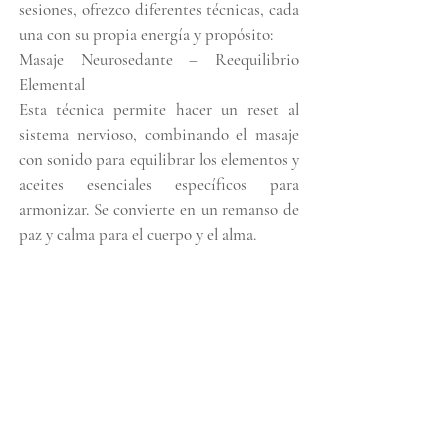
sesiones, ofrezco diferentes técnicas, cada
una con su propia energía y propósito:
Masaje Neurosedante – Reequilibrio
Elemental
Esta técnica permite hacer un reset al
sistema nervioso, combinando el masaje
con sonido para equilibrar los elementos y
aceites esenciales específicos para
armonizar. Se convierte en un remanso de
paz y calma para el cuerpo y el alma.
Quiromasaje
Es la técnica más conocida en la
actualidad, utilizada principalmente para
aliviar dolores o molestias físicas. Sin
embargo, va más allá del cuerpo: también
aporta bienestar emocional, mental y,
dependiendo de la persona y el/la
terapeuta, incluso un efecto espiritual.