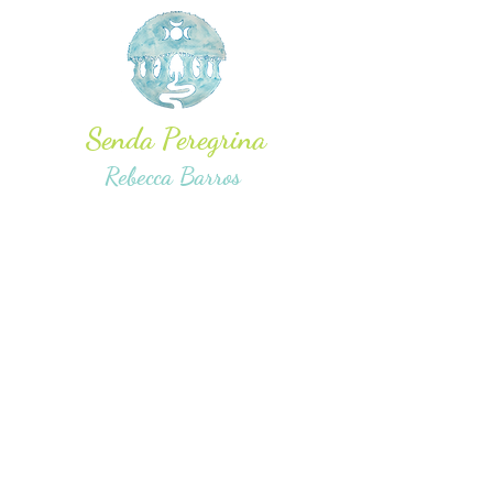
Senda Peregrina
Rebecca Barros