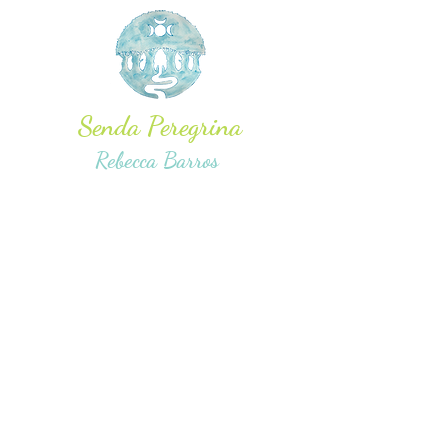
Senda Peregrina
Rebecca Barros