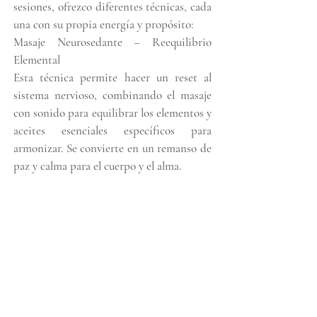
sesiones, ofrezco diferentes técnicas, cada
una con su propia energía y propósito:
Masaje Neurosedante – Reequilibrio
Elemental
Esta técnica permite hacer un reset al
sistema nervioso, combinando el masaje
con sonido para equilibrar los elementos y
aceites esenciales específicos para
armonizar. Se convierte en un remanso de
paz y calma para el cuerpo y el alma.
Quiromasaje
Es la técnica más conocida en la
actualidad, utilizada principalmente para
aliviar dolores o molestias físicas. Sin
embargo, va más allá del cuerpo: también
aporta bienestar emocional, mental y,
dependiendo de la persona y el/la
terapeuta, incluso un efecto espiritual.