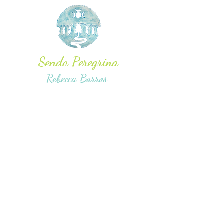
Senda Peregrina
Rebecca Barros